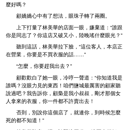
麼好嗎？
顧嬌嬌
法，
珠子轉
兩圈。
打量
林美華
面
，嫌棄
：“誰跟
同志
？
又破又
，陸
瑤什麼
？”
到
話，林美華拉
，“
位客
，本
正
營業，
買
話……”
“
麼，
趕
？”
顧
，
哼
：“
誰嗎？沒
力見
！咱們鹽
最厲害
顧
過吧？
告訴
，顧梟
叔叔，剛才
個女
拿
，
件都
許賣
！
否則，別
個
，就連
，到
候
麼
都
！”