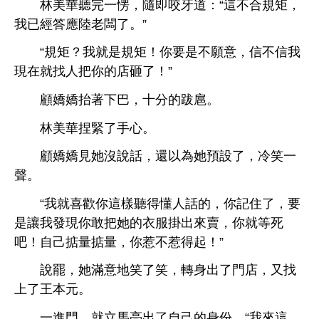
林美華
完
愣，隨即咬
：“
規矩，
已經答應陸老闆
。”
“規矩？
就
規矩！
願
，信
信
現
就
把
砸
！”
顧嬌嬌抬著
巴，
分
跋扈。
林美華捏緊
。
顧嬌嬌見
沒
話，還以為
預設
，
笑
。
“
就
樣
得懂
話
，
記
，
讓
現
敢把
掛
賣，
就等
吧！自己掂量掂量，
惹
惹得起！”
罷，
滿
笑
笑，轉
，又
王本元。
，就
馬亮
自己
份，“