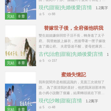
酷，連我發燒都只會把藥和溫水放在門外。
現代|甜寵|先婚後愛|言情
1.2萬字
直到我收拾好行李，準備把婚戒還給他，他
5
88
卻蹲在康復中心的小狗旁邊，按下了那隻小
完結
8 章
狗平時用來「說話」的按鈕。 機械女聲響徹
安靜的客廳：「想你。」
替嫁世子後，全府催他哄我
雙生姐姐嫌病弱世子活不長，轉身進了太子
府。 我替她披上嫁衣，然後帶著一匣子嫁妝
進了國公府。 夫君昏迷不醒，婆母把庫房鑰
匙交給我，小姑子天天往我房裡送點心，我
古代|治愈|甜寵|先婚後愛|言情
1
的日子過得比在姜家舒坦太多。 我坐在謝觀
5
157
瀾床邊打算盤，順嘴唸叨：「今天太醫府的
完結
8 章
人又說你治不好了，你說我如果守寡了是不
是能拿到很多錢啊？」 床上的人聽了許久，
蜜婚失憶記
醒來便攥住我的手：「姜蒔蘿，你是不是天
我和賀聞舟是相親認識的，見面三次就領了
天盼著我出殯？」 姐姐在太子府碰了壁，又
證。 為了摸清我的喜好，他把我床頭那本狗
鬧著要換回婚約。 我正想請人送客，謝觀瀾
血小媽小說翻了個遍，結果轉頭就在下班路
已經站到了我身邊。
上出了車禍。 好消息，人沒事。 壞訊息，他
現代|沙雕|甜寵|言情
1.2萬字
一口認定我是他小媽。 我給他擦個藥，他紅
5
48
著耳朵背《離騷》； 我帶他回家，他衝我發
完結
8 章