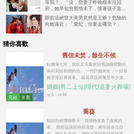
等我？」「沒，您妻子昨晚根本沒回
府，她早知您舊情未了，懷著孩子直接
去了醫院，失蹤一宿了！」
眼前這絕世大美男竟然是王爺？危險的
向她逼近：「愛妃，你要去哪里？」
猜你喜歡
舊信未焚，餘生不候
結婚第七年，我在丈夫書房的舊抽屜裡翻出
兩封寫給初戀的信。 一封許她來生，一封替
她安排好身後事。 駱其琛說那隻是年少遺
憾，叫我這麼大的人了不要瞎胡鬧。 我把離
婚姻|男二上位|現代|追妻火葬場|
婚協議放到他面前，訂了離開的票。 他以為
5
94
我只是想給他一個下馬威，他找到我的時候
完結
8 章
還在指責我有多麼的不懂事。 但是他不知
道，我已經給自己找到了那個想要相伴一生
喬葵
的人了。
姐姐拒絕聯姻那天，我替她坐進了謝家的
車。 婚前協議寫得很清楚：兩年後各自自
由，彼此不干涉。 謝臨川守規矩守得近乎冷