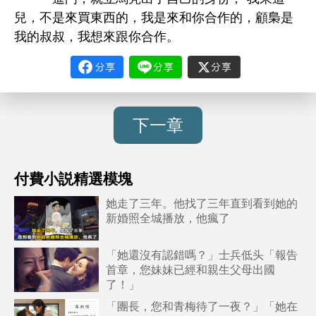
兒，
買
，
作
，顧梟
叔叔，
跟
作。
下一章
付費小説精選模塊
她走了三年。他找了三年直到看到她的
新婚照全城播放，他瘋了
「她還沒有認錯嗎？」士兵低头「報告
首章，您妹妹已經和親生父母出國
了！」
「團長，您和青梅待了一夜？」「她在