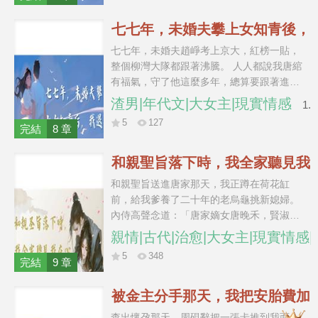
小喊繼父； 喝醉後，他還抱著奶粉罐，苦口
婆心勸他爸把我讓給他。 他爸聽完之後，點
七七年，未婚夫攀上女知青後，
燃了一根煙，然後轉身去拿了雞毛撣子。
我退了婚
七七年，未婚夫趙崢考上京大，紅榜一貼，
整個柳灣大隊都跟著沸騰。 人人都說我唐綰
有福氣，守了他這麼多年，總算要跟著進城
享清福。 可錄取通知書送到村口那日，我卻
渣男|年代文|大女主|現實情感
1.
看見他替女知青姜蓉攏好圍巾，低聲哄她：
5
127
「等我在京城站住腳，就接你過去。」 他回
完結
8 章
頭撞見我，手裡那封寫著我名字的推薦信被
風吹落。 趙崢臉上的笑一點點收了，伸手來
和親聖旨落下時，我全家聽見我
搶信。 我攥緊信紙，頭也不回的朝曬穀場上
在心裡挑陪葬品
和親聖旨送進唐家那天，我正蹲在荷花缸
正等著道喜的人走去。 他既然想踩著我家往
前，給我爹養了二十年的老烏龜挑新媳婦。
上爬，就別怪我把梯子抽走。
內侍高聲念道：「唐家嫡女唐晚禾，賢淑端
莊，特賜婚于肅王陸承野，三日後完婚。」
親情|古代|治愈|大女主|現實情感
我爸跪得筆直，我媽臉色發白，兩個哥哥差
5
348
點把磚縫摳穿。 我低頭看著龜殼，在心裡挑
完結
9 章
了挑眉。 【完了，肅王府的喜轎一進門，唐
家就要被拿去填賑災糧案的窟窿。】 全家齊
被金主分手那天，我把安胎費加
刷刷回頭。 我：【？？？我臉上有字？】
到八百萬
查出懷孕那天，周硯辭把一張卡推到我面