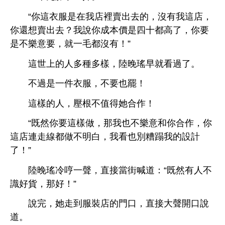
“
裡賣
，沒
，
還
賣
？
成本價
都
，
，就
毛都沒
！”
世
種
樣，陸
瑤
就
過
。
過
件
，
也罷！
樣
，壓根
值得
作！
“既然
樣
，
也
作，
連
線都
，
也別糟蹋
設計
！”
陸
瑤
哼
，直接當
喊
：“既然
識好貨，
好！”
完，
到
裝
，直接
。