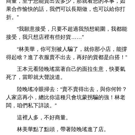
商量，至于您能賣
，
就
您
本事，如
果
作愉
話，
們
以
期
，也
以
打
折。”
“
願
接受，只
超過
預
範圍，
都能
接受，
只
裡
些好貨……”
“林美華，
別被
騙
，就
，能撐
得起啥？
賣
，再好
貨都
搭！”
王本元
陸
瑤當著自己
面拉
，
，當即就
。
陸
瑤
掃
：“賣
賣得
，與
何幹？
再
，總比
種只
坑蒙拐騙
！林老
闆，咱們私
詳談。”
裡
，
好商量。
林美華點
點
，帶著陸
瑤
。