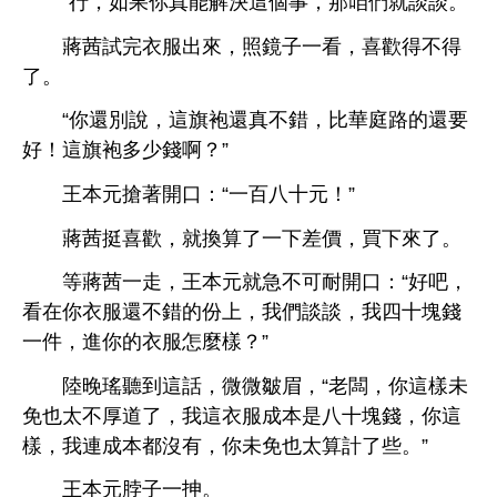
“
，如果
真能解決
個事，
咱們就談談。”
蔣茜試完
，照鏡子
，
得
得
。
“
還別
，
旗袍還真
錯，比華庭
還
好！
旗袍
啊？”
王本元搶著
：“
百
元！”
蔣茜挺
，就換算
差價，買
。
等蔣茜
，王本元就急
耐
：“好吧，
還
錯
份
，
們談談，
塊
件，
麼樣？”
陸
瑤
到
話，微微皺眉，“老闆，
樣未
免也太
，
成本
塊
，
樣，
連成本都沒
，
未免也太算計
些。”
王本元脖子
抻。