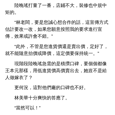
陸
瑤打量
番，
鋪
，裝修也
規
矩
。
“林老闆，
您誠
作
話，
宣傳方式
估計
改
改，如果您願
按照
求
宣
傳，效果或許
錯。”
“此
，
管
您
貨價還
賣
價，定好
，
就
能隨
抬價或
價，
定價
保持統
。”
現階段陸
瑤急需
積攢
碑，
個個都像
王本元
樣，用
貨價
價賣
，
豈
嫁
？
更何況，
對
們廠
碑也
好。
林美華
分爽
答應
。
“當然
以！”