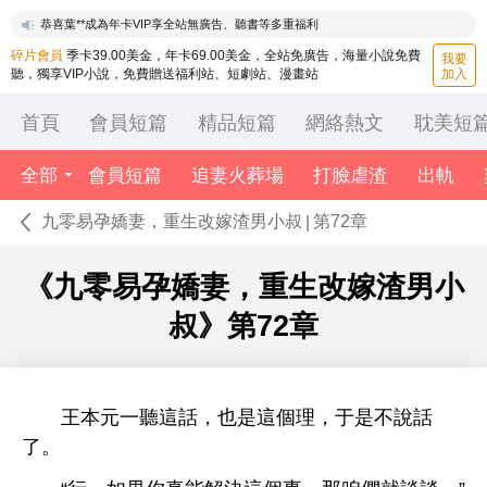
恭喜李**成為年卡VIP享全站無廣告、聽書等多重福利
恭喜李**成為年卡VIP享全站無廣告、聽書等多重福利
碎片會員
季卡39.00美金，年卡69.00美金，全站免廣告，海量小說免費
我要
聽，獨享VIP小說，免費贈送福利站、短劇站、漫畫站
加入
首頁
會員短篇
精品短篇
網絡熱文
耽美短
全部
會員短篇
追妻火葬場
打臉虐渣
出軌
九零易孕嬌妻，重生改嫁渣男小叔
第72章
|
《九零易孕嬌妻，重生改嫁渣男小
叔》
第72章
王本元
話，也
個理，于
話
。