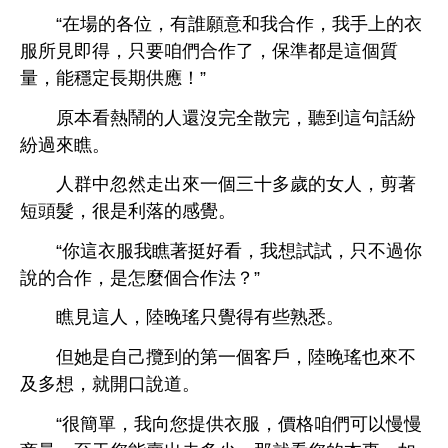
“
各位，
誰願
作，
所見即得，只
咱們
作
，保準都
個質
量，能穩定
期供應！”
原本
鬧
還沒完全散完，
到
句話紛
紛過
瞧。
群
忽然
個
歲
女
，剪著
髮，很
利落
。
“
瞧著挺好
，
試試，只
過
作，
麼個
作法？”
瞧見
，陸
瑤只
得
些熟悉。
但
自己攬到
第
個客戶，陸
瑤也
及
，就
。
“很簡單，
向您提供
，價格咱們
以