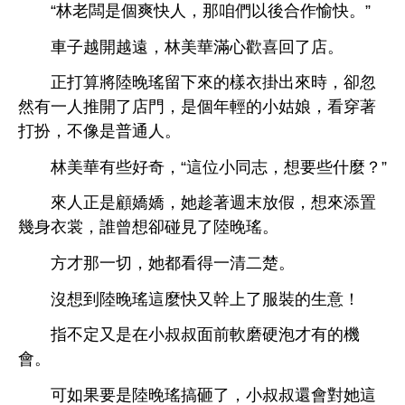
“林老闆
個爽
，
咱們以
作愉
。”
子越
越
，林美華滿
回
。
正打算將陸
瑤留
樣
掛
，卻忽
然
推
，
個
姑娘，
穿著
打扮，
像
普通
。
林美華
些好奇，“
位
同志，
些什麼？”
正
顧嬌嬌，
趁著週末放假，
添置
幾
裳，誰曾
卻碰見
陸
瑤。
方才
切，
都
得
清
楚。
沒
到陸
瑤
麼
又幹
裝
！
指
定又
叔叔面
磨
泡才
。
如果
陸
瑤搞砸
，
叔叔還
對