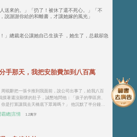
人送來的。」「扔了！被休了還不死心。」「不
，說謝謝你給的和離書，才讓她嫁的風光」
！」總裁老公讓她自己生孩子 ，她生了，总裁卻急
分手那天，我把安胎費加到八百萬
，周硯辭把一張卡推到我面前，說公司出事了，給我八百
 我摸著還沒顯懷的肚子，誠懇地問他：「孩子的學區房、
，你是打算讓我去天橋底下眾籌嗎？」 他沉默了半分鐘，
百萬。 一個月後，我在生鮮超市撞見他穿著圍裙搬牛奶。
門霸總|言情
1.2萬字
遊艇看煙花的男人，推著促銷車追到停車場，第一句話竟
，你產檢的錢還夠不夠？」