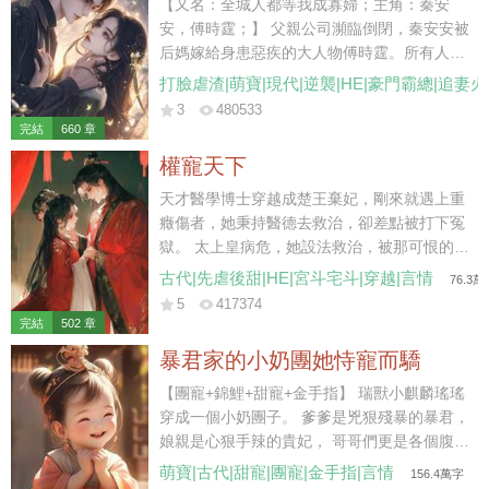
司公開關係的？
【又名：全城人都等我成寡婦；主角：秦安
安，傅時霆；】 父親公司瀕臨倒閉，秦安安被
后媽嫁給身患惡疾的大人物傅時霆。所有人都
等著看她變成寡婦，被傅家趕出門。 不久，傅
打臉虐渣|萌寶|現代|逆襲|HE|豪門霸總|追妻火
時霆意外蘇醒。 醒來后的他，陰鷙暴戾：“秦
3
480533
安安，就算你懷上我的孩子，我也會親手掐死
完結
660 章
他！” 四年后，秦安安攜天才龍鳳寶寶回國。
權寵天下
她指著財經節目上傅時霆的臉，對寶寶們交
待：“以后碰到這個男人繞道走，不然他會掐死
天才醫學博士穿越成楚王棄妃，剛來就遇上重
你們。” 晚上，大寶黑進傅時霆的電腦，留下
癥傷者，她秉持醫德去救治，卻差點被打下冤
戰書混蛋，你來掐我呀！
獄。 太上皇病危，她設法救治，被那可恨的毒
王誤會斥責，莫非真的是好人難做？ 這男人整
古代|先虐後甜|HE|宮斗宅斗|穿越|言情
76.3萬
日給她使絆子就算了，最不可忍的是他竟還要
5
417374
娶側妃來噁心她！ 毒王冷冽道：“你何德何能
完結
502 章
讓本王恨你？本王只是憎惡你，見你一眼都覺
暴君家的小奶團她恃寵而驕
得噁心。” 元卿凌笑容可掬地道：“我又何嘗不
嫌棄王爺呢？只是大家都是斯文人，不想撕破
【團寵+錦鯉+甜寵+金手指】 瑞獸小麒麟瑤瑤
臉罷了。”毒王嗤笑道：“你別以為懷了本王的
穿成一個小奶團子。 爹爹是兇狠殘暴的暴君，
孩子，本王就會認你這個王妃，喝下這碗藥，
娘親是心狠手辣的貴妃， 哥哥們更是各個腹黑
本王與你一刀兩斷，別妨礙本王娶褚家二小
陰險…… 看著這樣的家庭，小瑤瑤哇的一聲哭
萌寶|古代|甜寵|團寵|金手指|言情
156.4萬字
姐。”