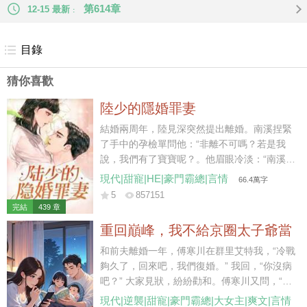
第614章
12-15 最新
私生子。 重生後的沈妙儀殺瘋了。 財產，她要。 國公之位，她
要。 他們的命，她也要。 屋外，失去一切的陸承恩哀求原諒。
“妙儀，這一切都是趙雲娘勾引我的，我知道錯了，你還是愛我
目錄
的對嗎？” 屋內，權傾朝野的攝政王醋意橫生，附身在她耳邊清
猜你喜歡
冷曖昧的低語。 “你愛我，就得讓他滾！”
陸少的隱婚罪妻
結婚兩周年，陸見深突然提出離婚。南溪捏緊
了手中的孕檢單問他：“非離不可嗎？若是我
說，我們有了寶寶呢？。他眉眼冷淡：“南溪，
我一向有做措施，就算真有意外，我也不會留
現代|甜寵|HE|豪門霸總|言情
66.4萬字
下這個隱患。”他大婚那日，寶寶早產，車禍染
5
857151
了一地的紅，南溪躺在血泊里，拼命護著肚
完結
439 章
子：“求求你們，救孩子！”後來聽說，陸見深
重回巔峰，我不給京圈太子爺當
拋下新娘，抱著前妻冷透的身子，守了七天七
媽了
夜也不願下葬。陸見深瘋了，直到那日，她牽
和前夫離婚一年，傅寒川在群里艾特我，“冷戰
著一對可愛的寶寶和他擦身而過。
夠久了，回來吧，我們復婚。” 我回，“你沒病
吧？” 大家見狀，紛紛勸和。傅寒川又問，“我
不在的這段時間里，你在做什麼？” 我扭頭看
現代|逆襲|甜寵|豪門霸總|大女主|爽文|言情
4