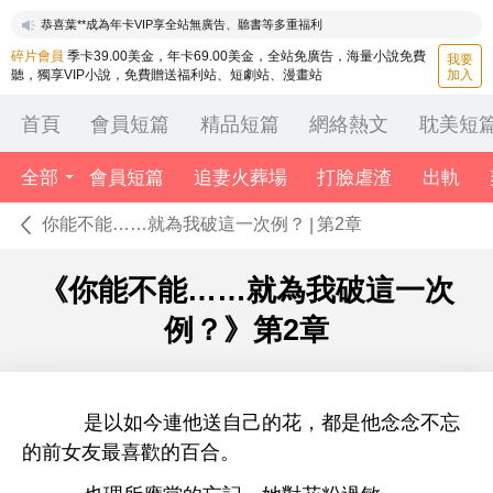
恭喜葉**成為年卡VIP享全站無廣告、聽書等多重福利
恭喜李**成為年卡VIP享全站無廣告、聽書等多重福利
碎片會員
季卡39.00美金，年卡69.00美金，全站免廣告，海量小說免費
我要
聽，獨享VIP小說，免費贈送福利站、短劇站、漫畫站
加入
恭喜李**成為年卡VIP享全站無廣告、聽書等多重福利
首頁
會員短篇
精品短篇
網絡熱文
耽美短
全部
會員短篇
追妻火葬場
打臉虐渣
出軌
你能不能……就為我破這一次例？
第2章
|
《你能不能……就為我破這一次
例？》
第2章
以如今連
送自己
，都
忘
女友最
百
。